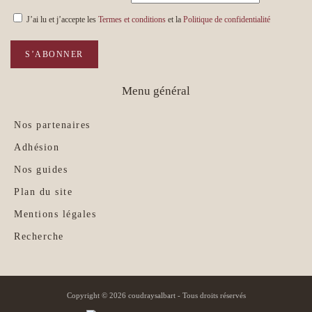
J’ai lu et j’accepte les
Termes et conditions
et la
Politique de confidentialité
S’ABONNER
Menu général
Nos partenaires
Adhésion
Nos guides
Plan du site
Mentions légales
Recherche
Copyright © 2026 coudraysalbart - Tous droits réservés